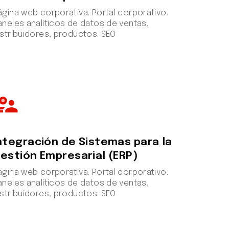
ágina web corporativa. Portal corporativo.
aneles analíticos de datos de ventas,
istribuidores, productos. SEO
rvisor_account
ntegración de Sistemas para la
estión Empresarial (ERP)
ágina web corporativa. Portal corporativo.
aneles analíticos de datos de ventas,
istribuidores, productos. SEO