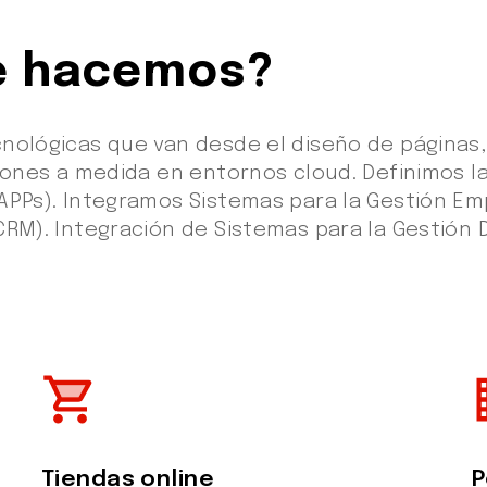
ué hacemos?
nológicas que van desde el diseño de páginas, 
iones a medida en entornos cloud. Definimos la
APPs). Integramos Sistemas para la Gestión Emp
CRM). Integración de Sistemas para la Gestión 
shopping_cart
bu
Tiendas online
P