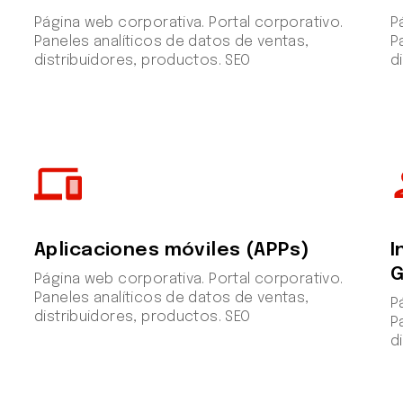
Página web corporativa. Portal corporativo.
P
Paneles analíticos de datos de ventas,
P
distribuidores, productos. SEO
d
devices
supe
Aplicaciones móviles (APPs)
I
G
Página web corporativa. Portal corporativo.
Paneles analíticos de datos de ventas,
P
distribuidores, productos. SEO
P
d